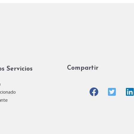
Compartir
s Servicios
a
icionado
ante