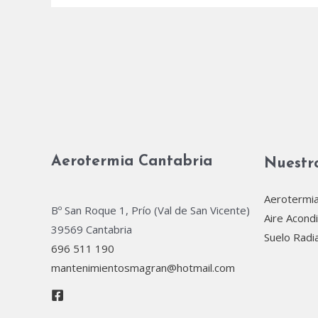
Aerotermia Cantabria
Nuestro
Aerotermi
Bº San Roque 1, Prío (Val de San Vicente)
Aire Acond
39569 Cantabria
Suelo Radi
696 511 190
mantenimientosmagran@hotmail.com