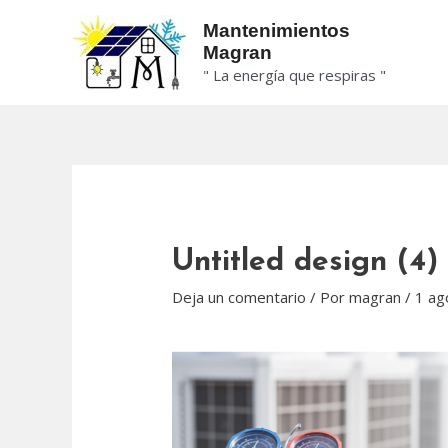
Ir
Mantenimientos
al
Magran
contenido
" La energía que respiras "
Untitled design (4)
Deja un comentario
/ Por
magran
/
1 ag