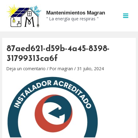
Ir
MAI
al
Mantenimientos Magran
MEN
" La energía que respiras "
contenido
87aed621-d59b-4a45-8398-
31799313ca6f
Deja un comentario
/ Por
magran
/
31 julio, 2024